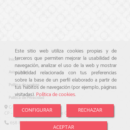
Este sitio web utiliza cookies propias y de
terceros que permiten mejorar la usabilidad de
Inicio
navegación, analizar el uso de la web y mostrar
publicidad relacionada con tus preferencias
Aviso Legal
sobre la base de un perfil elaborado a partir de
Política de cookies
tus hábitos de navegación (por ejemplo, páginas
visitadas).
Política de cookies
.
Política de Privacidad
C/ Amistad, 28
CONFIGURAR
RECHAZAR
CP – 28025 – Madrid (Barrio de Carabanchel)
658 85 63 51
ACEPTAR