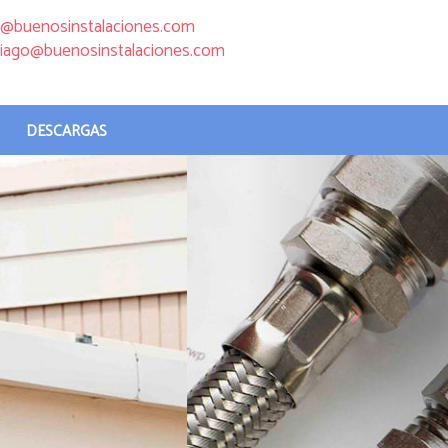
buenosinstalaciones.com
iago
buenosinstalaciones.com
DESCARGAS
next