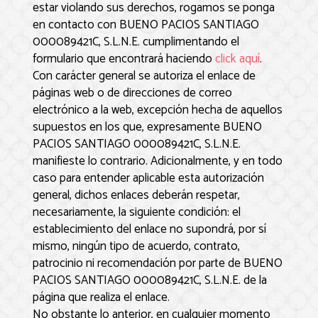
estar violando sus derechos, rogamos se ponga
en contacto con
BUENO PACIOS SANTIAGO
000089421C, S.L.N.E.
cumplimentando el
formulario que encontrará haciendo
click aquí
.
Con carácter general se autoriza el enlace de
páginas web o de direcciones de correo
electrónico a la web, excepción hecha de aquellos
supuestos en los que, expresamente
BUENO
PACIOS SANTIAGO 000089421C, S.L.N.E.
manifieste lo contrario. Adicionalmente, y en todo
caso para entender aplicable esta autorización
general, dichos enlaces deberán respetar,
necesariamente, la siguiente condición: el
establecimiento del enlace no supondrá, por sí
mismo, ningún tipo de acuerdo, contrato,
patrocinio ni recomendación por parte de
BUENO
PACIOS SANTIAGO 000089421C, S.L.N.E.
de la
página que realiza el enlace.
No obstante lo anterior, en cualquier momento